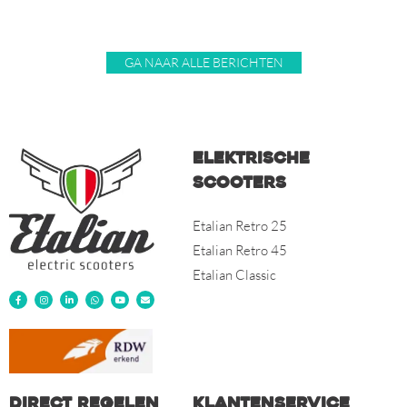
GA NAAR ALLE BERICHTEN
Elektrische
scooters
Etalian Retro 25
Etalian Retro 45
Etalian Classic
Direct regelen
Klantenservice