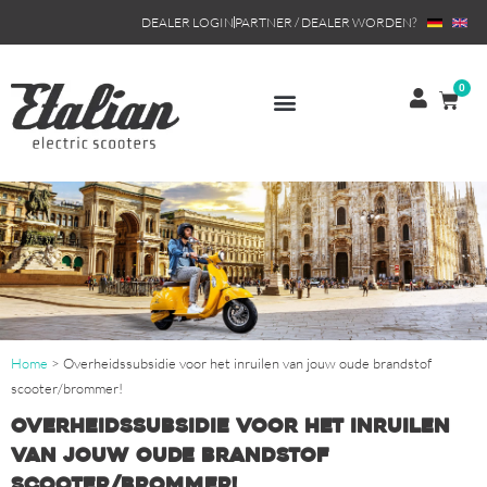
DEALER LOGIN
PARTNER / DEALER WORDEN?
0
Home
>
Overheidssubsidie voor het inruilen van jouw oude brandstof
scooter/brommer!
Overheidssubsidie voor het inruilen
van jouw oude brandstof
scooter/brommer!