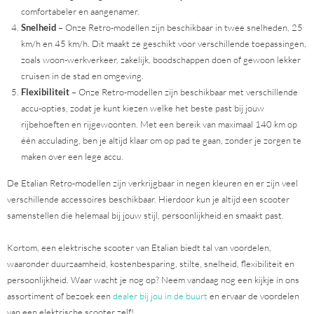
comfortabeler en aangenamer.
Snelheid
– Onze Retro-modellen zijn beschikbaar in twee snelheden, 25
km/h en 45 km/h. Dit maakt ze geschikt voor verschillende toepassingen,
zoals woon-werkverkeer, zakelijk, boodschappen doen of gewoon lekker
cruisen in de stad en omgeving.
Flexibiliteit
– Onze Retro-modellen zijn beschikbaar met verschillende
accu-opties, zodat je kunt kiezen welke het beste past bij jouw
rijbehoeften en rijgewoonten. Met een bereik van maximaal 140 km op
één acculading, ben je altijd klaar om op pad te gaan, zonder je zorgen te
maken over een lege accu.
De Etalian Retro-modellen zijn verkrijgbaar in negen kleuren en er zijn veel
verschillende accessoires beschikbaar. Hierdoor kun je altijd een scooter
samenstellen die helemaal bij jouw stijl, persoonlijkheid en smaakt past.
Kortom, een elektrische scooter van Etalian biedt tal van voordelen,
waaronder duurzaamheid, kostenbesparing, stilte, snelheid, flexibiliteit en
persoonlijkheid. Waar wacht je nog op? Neem vandaag nog een kijkje in ons
assortiment of bezoek een
dealer bij jou in de buurt
en ervaar de voordelen
van een elektrische scooter zelf!