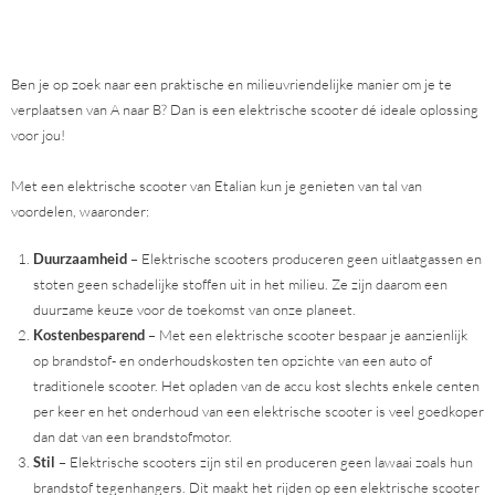
Ben je op zoek naar een praktische en milieuvriendelijke manier om je te
verplaatsen van A naar B? Dan is een elektrische scooter dé ideale oplossing
voor jou!
Met een elektrische scooter van Etalian kun je genieten van tal van
voordelen, waaronder:
Duurzaamheid
– Elektrische scooters produceren geen uitlaatgassen en
stoten geen schadelijke stoffen uit in het milieu. Ze zijn daarom een
duurzame keuze voor de toekomst van onze planeet.
Kostenbesparend
– Met een elektrische scooter bespaar je aanzienlijk
op brandstof- en onderhoudskosten ten opzichte van een auto of
traditionele scooter. Het opladen van de accu kost slechts enkele centen
per keer en het onderhoud van een elektrische scooter is veel goedkoper
dan dat van een brandstofmotor.
Stil
– Elektrische scooters zijn stil en produceren geen lawaai zoals hun
brandstof tegenhangers. Dit maakt het rijden op een elektrische scooter