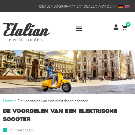
DEALER LOGIN
PARTNER / DEALER WORDEN?
0
Home
>
De voordelen van een elektrische scooter
De voordelen van een elektrische
scooter
22 maart 2023