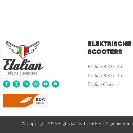
Elektrische
scooters
Etalian Retro 25
Etalian Retro 45
Etalian Classic
© Copyright 2026 High Quality Trade B.V. |
Algemene voo