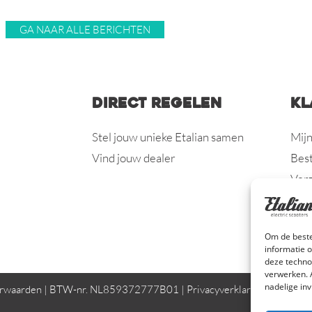
GA NAAR ALLE BERICHTEN
Direct regelen
Kl
Stel jouw unieke Etalian samen
Mijn
Vind jouw dealer
Best
Ver
Gara
Klac
Om de beste
Con
informatie 
deze techno
verwerken. 
nadelige in
rwaarden
| BTW-nr. NL859372777B01 |
Privacyverklaring
|
Cookieve