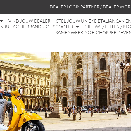
DEALER LOGIN
PARTNER / DEALER WO
VIND JOUW DEALER
STEL JOUW UNIEKE ETALIAN SAME
INRUILACTIE BRANDSTOF SCOOTER
NIEUWS / FEITEN / BL
SAMENWERKING E-CHOPPER DEVE