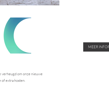
MEER INFO
 we verheugd om onze nieuwe
 of extra kosten.