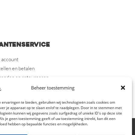
antenservice
 account
ellen en betalen
zenden en retourneren
ntie en bepalingen
Beheer toestemming
hten en geschillen
 ervaringen te bieden, gebruiken wij technologieën zoals cookies om
tact
over je apparaat op te slaan en/of te raadplegen. Door in te stemmen met
logieën kunnen wij gegevens zoals surfgedrag of unieke ID's op deze site
Als je geen toestemming geeft of uw toestemming intrekt, kan dit een
vloed hebben op bepaalde functies en mogelijkheden.
rklaring
| KVK 73145254