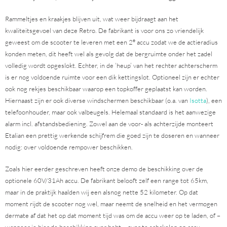
Rammeltjes en kraakjes blijven uit, wat weer bijdraagt aan het
kwaliteitsgevoel van deze Retro. De fabrikant is voor ons zo vriendelijk
e
geweest om de scooter te leveren met een 2
accu zodat we de actieradius
konden meten, dit heeft wel als gevolg dat de bergruimte onder het zadel
volledig wordt opgeslokt. Echter, in de ‘heup’ van het rechter achterscherm
is er nog voldoende ruimte voor een dik kettingslot. Optioneel zijn er echter
ook nog rekjes beschikbaar waarop een topkoffer geplaatst kan worden.
Hiernaast zijn er ook diverse windschermen beschikbaar (o.a. van
Isotta
), een
telefoonhouder, maar ook valbeugels. Helemaal standaard is het aanwezige
alarm incl. afstandsbediening. Zowel aan de voor- als achterzijde monteert
Etalian een prettig werkende schijfrem die goed zijn te doseren en wanneer
nodig: over voldoende rempower beschikken.
Zoals hier eerder geschreven heeft onze demo de beschikking over de
optionele 60V/31Ah accu. De fabrikant belooft zelf een range tot 65km,
maar in de praktijk haalden wij een alsnog nette 52 kilometer. Op dat
moment rijdt de scooter nog wel, maar neemt de snelheid en het vermogen
dermate af dat het op dat moment tijd was om de accu weer op te laden, of –
wanneer je hier de beschikking over hebt – over te schakelen op accu