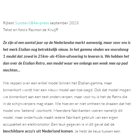
Rijtest
Scooter&Bikexpress
september 2023
Tekst en foto’s Raymon de Kruijff
Ze zijn al een aantal jaar op de Nederlandse markt aanwezig, maar voor ons is
het merk Etalian nog betrekkelijk nieuw. In het gamma vinden we vooralsnog
1 model dat zowel in 25km- als 45km-uitvoering te leveren is. We hebben het
dan over de Etalian Retro, een model waar we onlangs een week mee op pad
mochten…
We reppen over een enkel model binnen het Etalian-gamma, maar
binnenkort wordt hier een nieuw model aan toevoegd. Ook dat model mogen
we binnenkort aan een test onderwerpen, maar voor nu is het de Retro die
in de schijnwerpers mag staan. We hoeven er niet omheen te draaien dat het
model ons ‘bekend’ voorkomt. Meerdere fabrikanten voeren namelijk dit
model, maar onderhuids maakt iedere fabrikant gebruik van een eigen
accupakket en elektromotor. Een leuk gegeven is in dit geval dat de
beschikbare accu’s uit Nederland komen
. Je hebt de keus tussen een