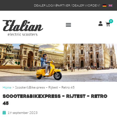
DEALER LOGIN
PARTNER / DEALER WORDEN?
0
Home
>
Scooter&Bikexpress – Rijtest – Retro 45
Scooter&Bikexpress – Rijtest – Retro
45
19 september 2023