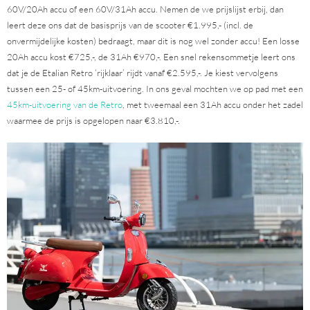
60V/20Ah accu of een 60V/31Ah accu. Nemen de we prijslijst erbij, dan
leert deze ons dat de basisprijs van de scooter €1.995,- (incl. de
onvermijdelijke kosten) bedraagt, maar dit is nog wel zonder accu! Een losse
20Ah accu kost €725,-, de 31Ah €970,-. Een snel rekensommetje leert ons
dat je de Etalian Retro ‘rijklaar’ rijdt vanaf €2.595,-. Je kiest vervolgens
tussen een 25- of 45km-uitvoering. In ons geval mochten we op pad met een
45km-uitvoering van de Retro
, met tweemaal een 31Ah accu onder het zadel
waarmee de prijs is opgelopen naar €3.810,-.