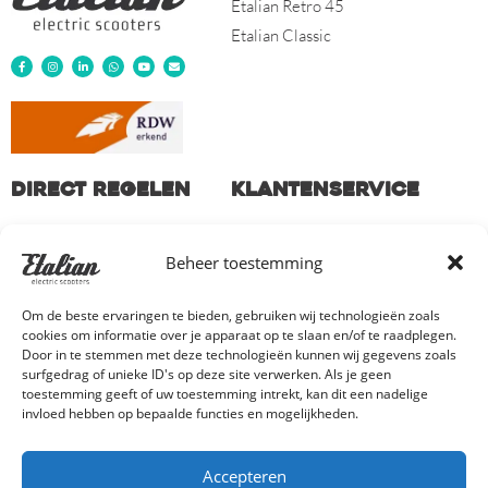
Etalian Retro 45
Etalian Classic
Direct regelen
Klantenservice
Stel jouw unieke Etalian
Mijn account
Beheer toestemming
samen
Bestellen en betalen
Vind jouw dealer
Verzenden en retourneren
Om de beste ervaringen te bieden, gebruiken wij technologieën zoals
Garantie en bepalingen
cookies om informatie over je apparaat op te slaan en/of te raadplegen.
Door in te stemmen met deze technologieën kunnen wij gegevens zoals
Klachten en geschillen
surfgedrag of unieke ID's op deze site verwerken. Als je geen
Contact
toestemming geeft of uw toestemming intrekt, kan dit een nadelige
invloed hebben op bepaalde functies en mogelijkheden.
© Copyright 2026 High Quality Trade B.V. |
Algemene voorwaarden
| BTW-nr.
Accepteren
NL859372777B01 |
Privacyverklaring
|
Cookieverklaring
| KVK 73145254