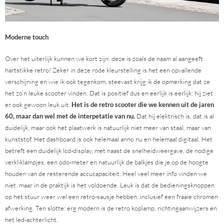
Moderne touch
Over het uiterlijk kunnen we kort zijn: deze is zoals de naam al aangeeft
hartstikke retro! Zeker in deze rode kleurstelling is het een opvallende
verschijning en wie ik ook tegenkom, steevast krijg ik de opmerking dat ze
het zo’n leuke scooter vinden. Dat is positief dus en eerlijk is eerlijk: hij ziet
er ook gewoon leuk uit.
Het is de retro scooter die we kennen uit de jaren
60, maar dan wel met de interpetatie van nu.
Dat hij elektrisch is, dat is al
duidelijk, maar ook het plaatwerk is natuurlijk niet meer van staal, maar van
kunststof. Het dashboard is ook helemaal anno nu en helemaal digitaal. Het
betreft een duidelijk lcd-display, met naast de snelheidweergave, de nodige
verkliklampjes, een odo-meter en natuurlijk de balkjes die je op de hoogte
houden van de resterende accucapaciteit. Heel veel meer info vinden we
niet, maar in de praktijk is het voldoende. Leuk is dat de bedieningsknoppen
op het stuur weer wel een retro-sausje hebben, inclusief een fraaie chromen
afwerking. Ten slotte: erg modern is de retro koplamp, richtingaanwijzers én
het led-achterlicht.