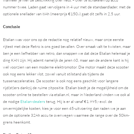
nummer twee. Laden gaat vervolgens in 4 uur met de standaardlader, met de
optionele snellader van 8Ah (meerprijs €150,-) gaat dit zelfs in 2,5 uur.
Conclusie
Etalian was voor ons op de redactie nog relatief nieuw, maar onze eerste
rijtest met deze Retro is ons goed bevallen. Over smaak valt te twisten, maar
ben je een liefhebber van retro, dan snappen we dat deze Etalian helemaal je
ding KAN zijn. Hij ademt namelijk de jaren 60, maar aan de andere kant is hij
wél voorzien van een moderne elektromotor. Die motor maakt deze scooter
ook nog eens lekker vlot, zowel vanuit stilstand als tijdens de
tussenacceleraties. De scooter is ook nog eens geschikt voor langere
rijd(st)ers dankzij de ruime zitpositie. Etalian biedt je de mogelijkheid om de
scooter online te bestellen via etalian.nl, maar in Nederland vinden we ook al
de nodige
Etalian-dealers
terug. Hij is er al vanaf €1.995,- excl. de
onvermijdelijke kosten, kies je voor een 45-uitvoering dan raden we je aan
om de optionele 32Ah accu te overwegen waarmee de range over de 50km-
grens heenkomt.