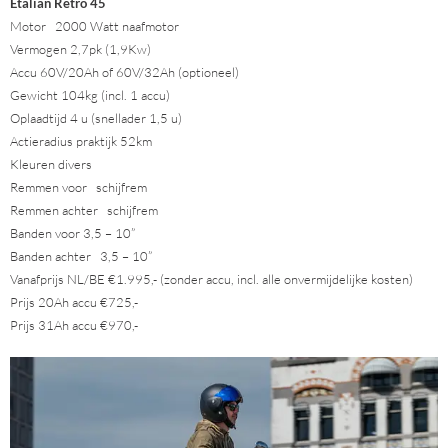
Etalian Retro 45
Motor 2000 Watt naafmotor
Vermogen 2,7pk (1,9Kw)
Accu 60V/20Ah of 60V/32Ah (optioneel)
Gewicht 104kg (incl. 1 accu)
Oplaadtijd 4 u (snellader 1,5 u)
Actieradius praktijk 52km
Kleuren divers
Remmen voor schijfrem
Remmen achter schijfrem
Banden voor 3,5 – 10”
Banden achter 3,5 – 10”
Vanafprijs NL/BE €1.995,- (zonder accu, incl. alle onvermijdelijke kosten)
Prijs 20Ah accu €725,-
Prijs 31Ah accu €970,-