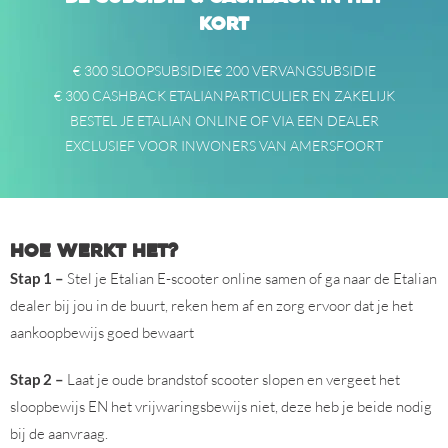
kort
€ 300 SLOOPSUBSIDIE
€ 200 VERVANGSUBSIDIE
€ 300 CASHBACK ETALIAN
PARTICULIER EN ZAKELIJK
BESTEL JE ETALIAN ONLINE OF VIA EEN DEALER
EXCLUSIEF VOOR INWONERS VAN AMERSFOORT
Hoe werkt het?
Stap 1 –
Stel je Etalian E-scooter online samen of ga naar de Etalian
dealer bij jou in de buurt, reken hem af en zorg ervoor dat je het
aankoopbewijs goed bewaart
Stap 2 –
Laat je oude brandstof scooter slopen en vergeet het
sloopbewijs EN het vrijwaringsbewijs niet, deze heb je beide nodig
bij de aanvraag.