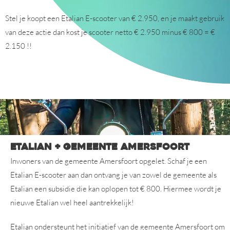
Stel je koopt een Etalian E-scooter van € 2.950, en je maakt gebruik
van deze actie dan kost je scooter netto € 2.950 minus € 800 = €
2.150 !!
Etalian + gemeente Amersfoort
Inwoners van de gemeente Amersfoort opgelet. Schaf je een
Etalian E-scooter aan dan ontvang je van zowel de gemeente als
Etalian een subsidie die kan oplopen tot € 800. Hiermee wordt je
nieuwe Etalian wel heel aantrekkelijk!
Etalian ondersteunt het initiatief van de gemeente Amersfoort om