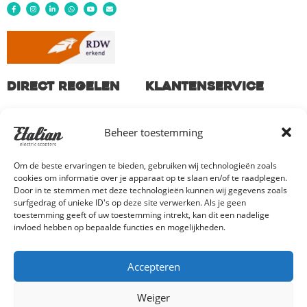
Direct regelen
Klantenservice
Stel jouw unieke Etalian
Mijn account
Beheer toestemming
samen
Bestellen en betalen
Vind jouw dealer
Verzenden en retourneren
Om de beste ervaringen te bieden, gebruiken wij technologieën zoals
Garantie en bepalingen
cookies om informatie over je apparaat op te slaan en/of te raadplegen.
Door in te stemmen met deze technologieën kunnen wij gegevens zoals
Klachten en geschillen
surfgedrag of unieke ID's op deze site verwerken. Als je geen
Contact
toestemming geeft of uw toestemming intrekt, kan dit een nadelige
invloed hebben op bepaalde functies en mogelijkheden.
© Copyright 2026 High Quality Trade B.V. |
Algemene voorwaarden
| BTW-nr.
Accepteren
NL859372777B01 |
Privacyverklaring
|
Cookieverklaring
| KVK 73145254
Weiger
Deze website is gerealiseerd door Webzuiver