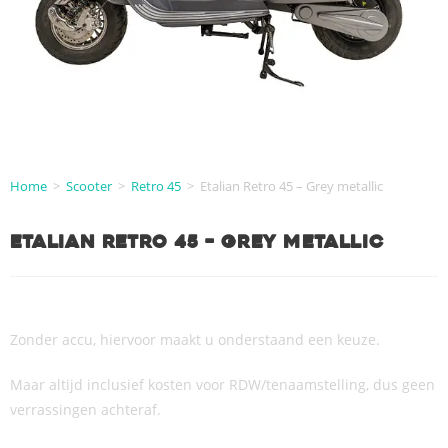
Home
>
Scooter
>
Retro 45
>
Etalian Retro 45 – Grey metallic
Etalian Retro 45 – Grey metallic
Zonder accu, hiervoor maakt u onderstaand een keuze.
Maar altijd inclusief kosten voor RDW/tenaamstelling, dus geen
verrassingen achteraf.