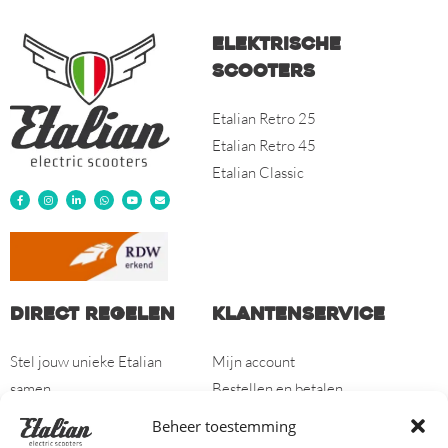
Elektrische
scooters
Etalian Retro 25
Etalian Retro 45
Etalian Classic
Direct regelen
Klantenservice
Stel jouw unieke Etalian
Mijn account
samen
Bestellen en betalen
Vind jouw dealer
Verzenden en retourneren
Beheer toestemming
Garantie en bepalingen