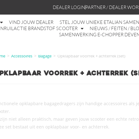
DEALER LOGIN
PARTNER / DEALER WO
VIND JOUW DEALER
STEL JOUW UNIEKE ETALIAN SAME
INRUILACTIE BRANDSTOF SCOOTER
NIEUWS / FEITEN / BL
SAMENWERKING E-CHOPPER DEVE
me
>
Accessoires
>
Bagage
>
Opklapbaar voorrek + achterrek (set)
pklapbaar voorrek + achterrek (s
nctionele opklapbare bagagedragers zijn handige accessoires als j
oter.
zijn niet alleen praktisch, maar geven jouw scooter een echte retro 
ze set bestaat uit een opklapbaar voor- en achterrek.