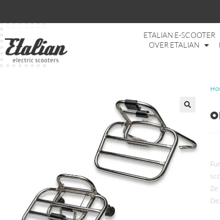
ETALIAN E-SCOOTER
OVER ETALIAN
Ho
O
Fu
sco
Ze 
De