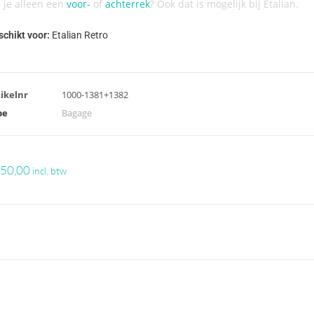
l je alleen een
voor-
of
achterrek
? Ook dat is mogelijk bij Etalian.
schikt voor:
Etalian Retro
ikelnr
1000-1381+1382
pe
Bagage
50,00
incl. btw